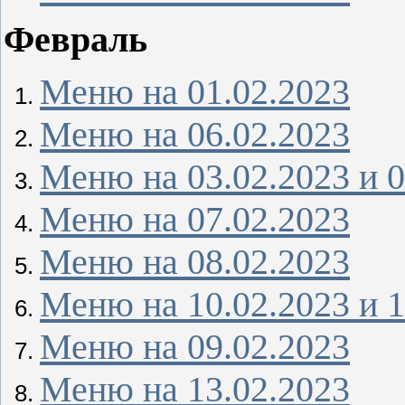
Февраль
Меню на 01.02.2023
Меню на 06.02.2023
Меню на 03.02.2023 и 0
Меню на 07.02.2023
Меню на 08.02.2023
Меню на 10.02.2023 и 1
Меню на 09.02.2023
Меню на 13.02.2023