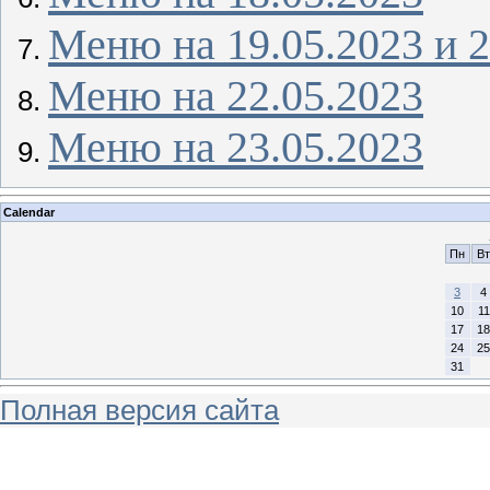
Меню на 19.05.2023 и 2
Меню на 22.05.2023
Меню на 23.05.2023
Calendar
Пн
Вт
3
4
10
11
17
18
24
25
31
Полная версия сайта