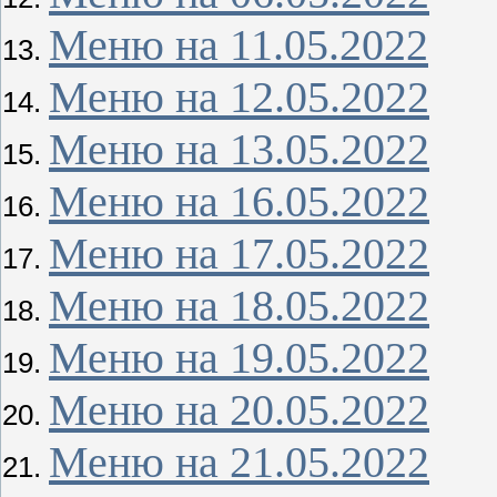
Меню на 11.05.2022
Меню на 12.05.2022
Меню на 13.05.2022
Меню на 16.05.2022
Меню на 17.05.2022
Меню на 18.05.2022
Меню на 19.05.2022
Меню на 20.05.2022
Меню на 21.05.2022