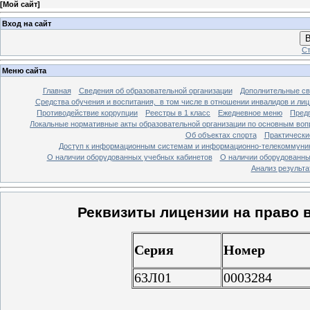
[
Мой сайт
]
Вход на сайт
В
Ст
Меню сайта
Главная
Сведения об образовательной организации
Дополнительные св
Средства обучения и воспитания, в том числе в отношении инвалидов и лиц
Противодействие коррупции
Реестры в 1 класс
Ежедневное меню
Предп
Локальные нормативные акты образовательной организации по основным воп
Об объектах спорта
Практически
Доступ к информационным системам и информационно-телекоммуник
О наличии оборудованных учебных кабинетов
О наличии оборудованны
Анализ результ
Реквизиты лицензии на право 
Серия
Номер
63Л01
0003284