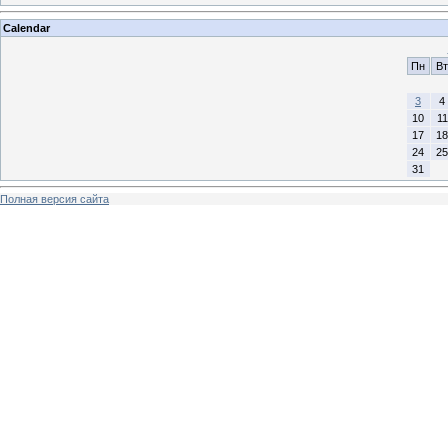
Calendar
Пн
Вт
3
4
10
11
17
18
24
25
31
Полная версия сайта