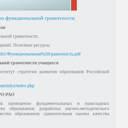
ию функциональной грамотсности
ков
ьной грамотности.
даний. Полезные ресурсы
ocLib1/Функциональная%20грамотность.pdf
ьной грамотности учащихся
титут стратегии развития образования Российской
materialya/index.php
СРО РАО
я: проведение фундаментальных и прикладных
а образования; разработка научно-методичеcкого
ества образования; сравнительная оценка качества