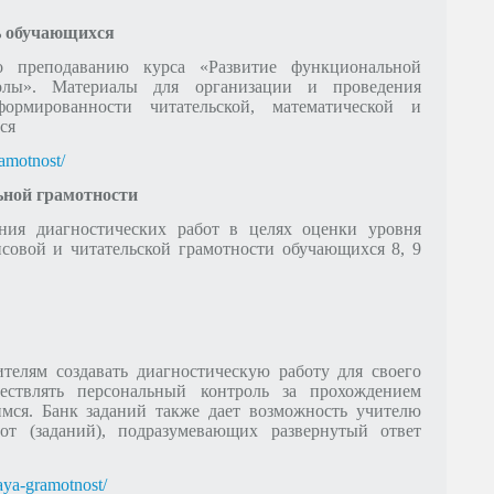
ь обучающихся
о преподаванию курса «Развитие функциональной
олы». Материалы для организации и проведения
ормированности читательской, математической и
ся
ramotnost/
ьной грамотности
ния диагностических работ в целях оценки уровня
нсовой и читательской грамотности обучающихся 8, 9
телям создавать диагностическую работу для своего
ществлять персональный контроль за прохождением
мся. Банк заданий также дает возможность учителю
от (заданий), подразумевающих развернутый ответ
kaya-gramotnost/