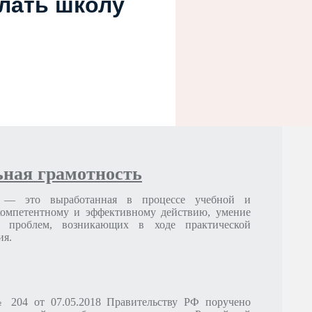
елать школу
ЫЙ КОНТРОЛЬ (НАДЗОР) В СФЕРЕ ОБРАЗОВАНИЯ
Й ОРГАНИЗАЦИИ ПО ОСНОВНЫМ ВОПРОСАМ ОРГАНИЗАЦИИ И
ЕСТВЛЕНИЯ О
ЕКА
ОБ ОБЪЕКТАХ СПОРТА
ПРАКТИЧЕСКИЕ ЗАНЯТИЯ
ная грамотность
Ь
— это выработанная в процессе учебной и
 компетентному и эффективному действию, умение
я проблем, возникающих в ходе практической
ия.
АЦИОННО-ТЕЛЕКОММУНИКАЦИОННЫМ СЕТЯМ, В ТОМ ЧИСЛЕ
ПОСОБЛЕННЫМ
 204 от 07.05.2018 Правительству РФ поручено
РУДОВАННЫХ УЧЕБНЫХ КАБИНЕТОВ