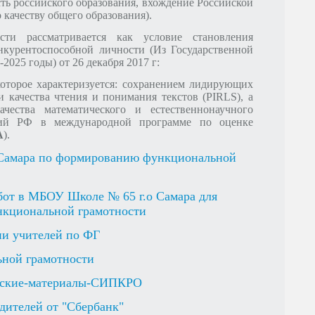
ть российского образования, вхождение Российской
 качеству общего образования).
сти рассматривается как условие становления
ВЕДЕНИЯ ПРАКТИЧЕСКИХ ЗАНЯТИЙ
80 ЛЕТ ВЕЛИКОЙ ПОБЕДЫ ВОВ
онкурентоспособной личности (Из Государственной
025 годы) от 26 декабря 2017 г:
которое характеризуется: cохранением лидирующих
качества чтения и понимания текстов (PIRLS), а
чества математического и естественнонаучного
ций РФ в международной программе по оценке
A
).
Самара по формированию функциональной
бот в МБОУ Школе № 65 г.о Самара для
нкциональной грамотности
и учителей по ФГ
ьной грамотности
еские-материалы-СИПКРО
дителей от "Сбербанк"