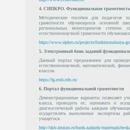
4. СИПКРО. Функциональная грамотност
Методические пособия для педагогов п
грамотности обучающихся основной шк
региональных мониторингов степени сф
естественнонаучной грамотности обучающих
https://www.sipkro.ru/projects/funktsionalnaya-g
5. Электронный банк заданий функционал
Данный портал предназначен для проведе
естественнонаучной, математической, фина
классов.
https://fg.resh.edu.ru/
6. Портал функциональной грамотности
Демонстрационные варианты позволяет учи
класса, проводить ее, оценивать и осу
диагностической работы каждым обучающи
осуществлять выполнение экспертизы раб
учащегося.
http://skiv.instrao.ru/bank-zadaniy/matematiches