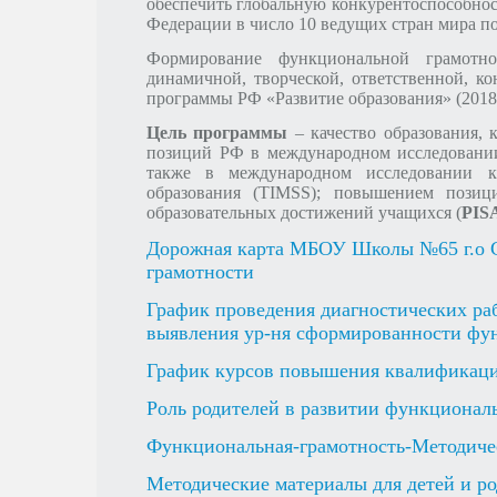
обеспечить глобальную конкурентоспособнос
Федерации в число 10 ведущих стран мира по
Формирование функциональной грамотно
О НАЛИЧИИ ОБОРУДОВАННЫХ УЧЕБНЫХ КАБИНЕТОВ ДЛЯ ПРО
динамичной, творческой, ответственной, к
программы РФ «Развитие образования» (2018-2
Цель программы
– качество образования, 
АНАЛИЗ РЕЗУЛЬТАТОВ ВПР
ОБУЧЕНИЕ ДЕТЕЙ С ОВЗ
позиций РФ в международном исследовании 
также в международном исследовании ка
образования (TIMSS); повышением пози
образовательных достижений учащихся (
PIS
Дорожная карта МБОУ Школы №65 г.о 
грамотности
График проведения диагностических ра
выявления ур-ня сформированности фу
График курсов повышения квалификаци
Роль родителей в развитии функционал
Функциональная-грамотность-Методич
Методические материалы для детей и ро