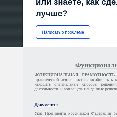
или знаете, как сд
РЕЕСТРЫ В 1 КЛАСС
ЕЖЕДНЕВНОЕ МЕНЮ
лучше?
ПРЕДПИСАНИЯ ОРГАНОВ, ОСУЩЕСТВЛЯЮЩИХ ГОСУДАРСТВЕНН
Написать о проблеме
ЛОКАЛЬНЫЕ НОРМАТИВНЫЕ АКТЫ ОБРАЗОВАТЕЛЬНО
ОСУЩ
АНАЛИЗ МЕТОДИЧЕСКОЙ РАБОТЫ
КАБИНЕТЫ
БИБЛИОТ
Функциональ
ФУНКЦИОНАЛЬНАЯ ГРАМОТНОСТ
СРЕДСТВА ОБУЧЕНИЯ И ВОСПИТАНИЯ
ЭОР
практической деятельности способность к
находить оптимальные способы решени
деятельности, и воплощать найденные решен
ДОСТУП К ИНФОРМАЦИОННЫМ СИСТЕМАМ И ИНФОРМ
ПРИС
Документы
Указ Президента Российской Федерации №
УСЛОВИЯ ПИТАНИЯ
ДОСТУПНАЯ СРЕДА
О НАЛИЧИИ ОБО