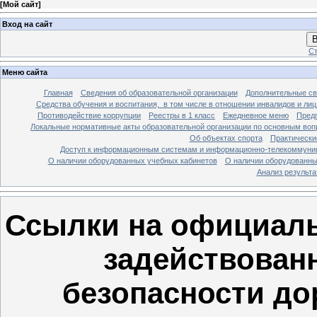
[
Мой сайт
]
Вход на сайт
В
Ст
Меню сайта
Главная
Сведения об образовательной организации
Дополнительные св
Средства обучения и воспитания, в том числе в отношении инвалидов и лиц
Противодействие коррупции
Реестры в 1 класс
Ежедневное меню
Предп
Локальные нормативные акты образовательной организации по основным воп
Об объектах спорта
Практически
Доступ к информационным системам и информационно-телекоммуник
О наличии оборудованных учебных кабинетов
О наличии оборудованны
Анализ результ
Ссылки на официаль
задействован
безопасности до