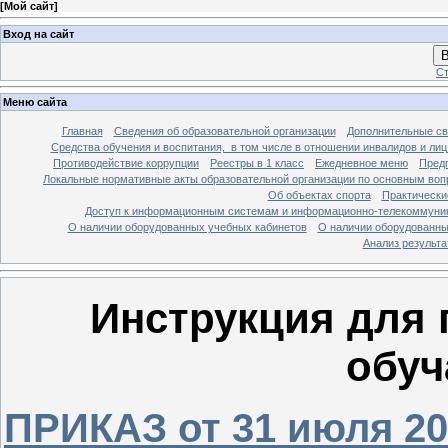
[
Мой сайт
]
Вход на сайт
В
Ст
Меню сайта
Главная
Сведения об образовательной организации
Дополнительные св
Средства обучения и воспитания, в том числе в отношении инвалидов и лиц
Противодействие коррупции
Реестры в 1 класс
Ежедневное меню
Предп
Локальные нормативные акты образовательной организации по основным воп
Об объектах спорта
Практически
Доступ к информационным системам и информационно-телекоммуник
О наличии оборудованных учебных кабинетов
О наличии оборудованны
Анализ результ
Инструкция для 
обу
ПРИКАЗ от 31 июля 202