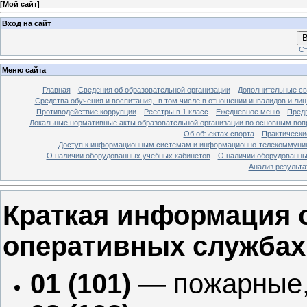
[
Мой сайт
]
Вход на сайт
В
Ст
Меню сайта
Главная
Сведения об образовательной организации
Дополнительные св
Средства обучения и воспитания, в том числе в отношении инвалидов и лиц
Противодействие коррупции
Реестры в 1 класс
Ежедневное меню
Предп
Локальные нормативные акты образовательной организации по основным воп
Об объектах спорта
Практически
Доступ к информационным системам и информационно-телекоммуник
О наличии оборудованных учебных кабинетов
О наличии оборудованны
Анализ результ
Краткая информация 
оперативных службах
01 (101)
— пожарные,