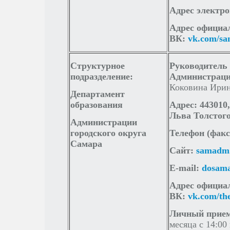
Адрес электр
Адрес официа
О НАЛИЧИИ ОБОРУДОВАННЫХ УЧЕБНЫХ КАБИНЕТОВ ДЛЯ ПРО
ВК:
vk.com/s
Структурное
Руководитель
АНАЛИЗ РЕЗУЛЬТАТОВ ВПР
ОБУЧЕНИЕ ДЕТЕЙ С ОВЗ
подразделение:
Администраци
Коковина Ирин
Департамент
образования
Адрес: 443010,
Льва Толстого
Администрации
городского округа
Телефон (факс
Самара
Сайт:
samadm
E-mail:
dosam
Адрес официа
ВК:
vk.com/th
Личный прием
месяца с 14:00