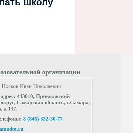
елать школу
ЫЙ КОНТРОЛЬ (НАДЗОР) В СФЕРЕ ОБРАЗОВАНИЯ
Й ОРГАНИЗАЦИИ ПО ОСНОВНЫМ ВОПРОСАМ ОРГАНИЗАЦИИ И
ЕСТВЛЕНИЯ О
ЕКА
ОБ ОБЪЕКТАХ СПОРТА
ПРАКТИЧЕСКИЕ ЗАНЯТИЯ
разовательной организации
:
Носков
Иван Николаевич
адрес: 443010, Приволжский
круг, Самарская область, г.Самара,
 д.137.
АЦИОННО-ТЕЛЕКОММУНИКАЦИОННЫМ СЕТЯМ, В ТОМ ЧИСЛЕ
ПОСОБЛЕННЫМ
елефоны:
8 (846) 332-30-77
samadm.ru
РУДОВАННЫХ УЧЕБНЫХ КАБИНЕТОВ