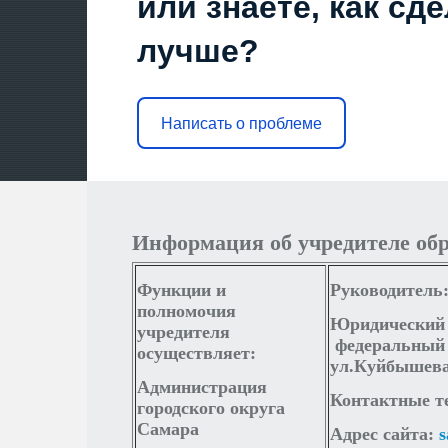
или знаете, как сд
РЕЕСТРЫ В 1 КЛАСС
ЕЖЕДНЕВНОЕ МЕНЮ
лучше?
ПРЕДПИСАНИЯ ОРГАНОВ, ОСУЩЕСТВЛЯЮЩИХ ГОСУДАРСТВЕНН
Написать о проблеме
ЛОКАЛЬНЫЕ НОРМАТИВНЫЕ АКТЫ ОБРАЗОВАТЕЛЬНО
ОСУЩ
АНАЛИЗ МЕТОДИЧЕСКОЙ РАБОТЫ
КАБИНЕТЫ
БИБЛИОТ
Информация об учредителе об
Функции и
Руководитель
СРЕДСТВА ОБУЧЕНИЯ И ВОСПИТАНИЯ
ЭОР
полномочия
Юридический 
учредителя
федеральный о
осуществляет:
ул.Куйбышева,
ДОСТУП К ИНФОРМАЦИОННЫМ СИСТЕМАМ И ИНФОРМ
ПРИС
Администрация
Контактные т
городского округа
Самара
Адрес сайта:
УСЛОВИЯ ПИТАНИЯ
ДОСТУПНАЯ СРЕДА
О НАЛИЧИИ ОБО