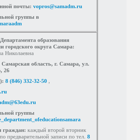
онной почты:
vopros@samadm.ru
льной группы в
ВЕДЕНИЯ ПРАКТИЧЕСКИХ ЗАНЯТИЙ
80 ЛЕТ ВЕЛИКОЙ ПОБЕДЫ ВОВ
amaraadm
 Департамента образования
и городского округа Самара:
а Николаевна
 Самарская область, г. Самара, ул.
, 26
):
8 (846) 332-32-50
,
.ru
adm@63edu.ru
льной группы
e_department_ofeducationsamara
 граждан:
каждый второй вторник
 по предварительной записи по тел.
8