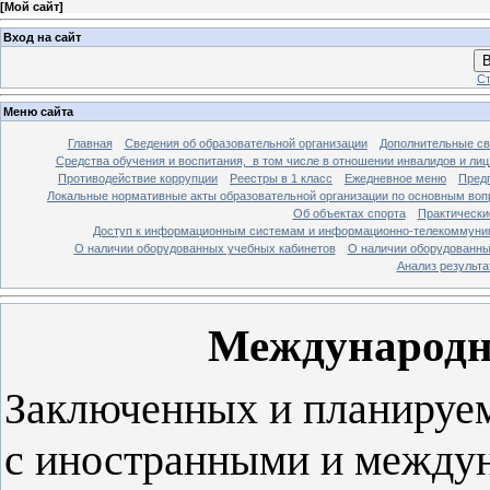
[
Мой сайт
]
Вход на сайт
В
Ст
Меню сайта
Главная
Сведения об образовательной организации
Дополнительные св
Средства обучения и воспитания, в том числе в отношении инвалидов и лиц
Противодействие коррупции
Реестры в 1 класс
Ежедневное меню
Предп
Локальные нормативные акты образовательной организации по основным воп
Об объектах спорта
Практически
Доступ к информационным системам и информационно-телекоммуник
О наличии оборудованных учебных кабинетов
О наличии оборудованны
Анализ результ
Международно
Заключенных и планируе
с иностранными и между