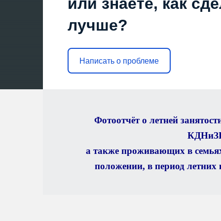
или знаете, как сд
РЕЕСТРЫ В 1 КЛАСС
ЕЖЕДНЕВНОЕ МЕНЮ
лучше?
ПРЕДПИСАНИЯ ОРГАНОВ, ОСУЩЕСТВЛЯЮЩИХ ГОСУДАРСТВЕНН
Написать о проблеме
ЛОКАЛЬНЫЕ НОРМАТИВНЫЕ АКТЫ ОБРАЗОВАТЕЛЬНО
ОСУЩ
АНАЛИЗ МЕТОДИЧЕСКОЙ РАБОТЫ
КАБИНЕТЫ
БИБЛИОТ
Фотоотчёт о летней занятости
КДНиЗ
а также проживающих в семьях
СРЕДСТВА ОБУЧЕНИЯ И ВОСПИТАНИЯ
ЭОР
положении, в период летних 
ДОСТУП К ИНФОРМАЦИОННЫМ СИСТЕМАМ И ИНФОРМ
ПРИС
УСЛОВИЯ ПИТАНИЯ
ДОСТУПНАЯ СРЕДА
О НАЛИЧИИ ОБО