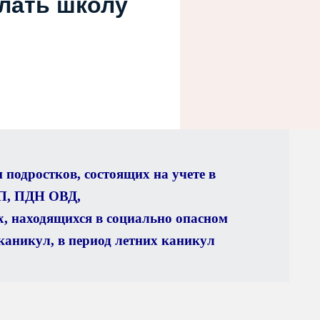
елать школу
ЫЙ КОНТРОЛЬ (НАДЗОР) В СФЕРЕ ОБРАЗОВАНИЯ
Й ОРГАНИЗАЦИИ ПО ОСНОВНЫМ ВОПРОСАМ ОРГАНИЗАЦИИ И
ЕСТВЛЕНИЯ О
ЕКА
ОБ ОБЪЕКТАХ СПОРТА
ПРАКТИЧЕСКИЕ ЗАНЯТИЯ
 подростков, состоящих на учете в
П,
ПДН ОВД,
, находящихся в социально опасном
каникул,
в период летних каникул
АЦИОННО-ТЕЛЕКОММУНИКАЦИОННЫМ СЕТЯМ, В ТОМ ЧИСЛЕ
ПОСОБЛЕННЫМ
РУДОВАННЫХ УЧЕБНЫХ КАБИНЕТОВ