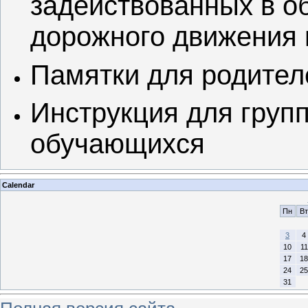
задействованных в о
дорожного движения н
Памятки для родител
Инструкция для груп
обучающихся
Calendar
Пн
Вт
3
4
10
11
17
18
24
25
31