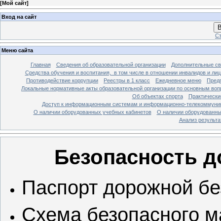
[
Мой сайт
]
Вход на сайт
В
Ст
Меню сайта
Главная
Сведения об образовательной организации
Дополнительные св
Средства обучения и воспитания, в том числе в отношении инвалидов и лиц
Противодействие коррупции
Реестры в 1 класс
Ежедневное меню
Предп
Локальные нормативные акты образовательной организации по основным воп
Об объектах спорта
Практически
Доступ к информационным системам и информационно-телекоммуник
О наличии оборудованных учебных кабинетов
О наличии оборудованны
Анализ результ
Безопасность 
Паспорт дорожной бе
Схема безопасного ма